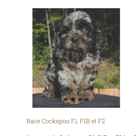
Race Cockapoo F1, F1B et F2