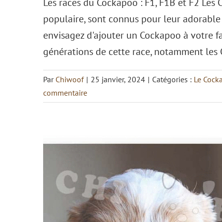
Les races du Cockapoo : F1, F1B et F2 Les 
populaire, sont connus pour leur adorable
envisagez d'ajouter un Cockapoo à votre fam
générations de cette race, notamment les
Shih Poo
Le Shih Poo
Par
Chiwoof
|
25 janvier, 2024
|
Catégories :
Le Cock
commentaire