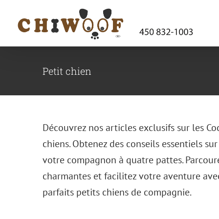
Passer
au
contenu
Petit chien
Découvrez nos articles exclusifs sur les Co
chiens. Obtenez des conseils essentiels sur
Race Cockapoo F1, F1B et F2
votre compagnon à quatre pattes. Parcourez
Le Cockapoo
charmantes et facilitez votre aventure ave
parfaits petits chiens de compagnie.