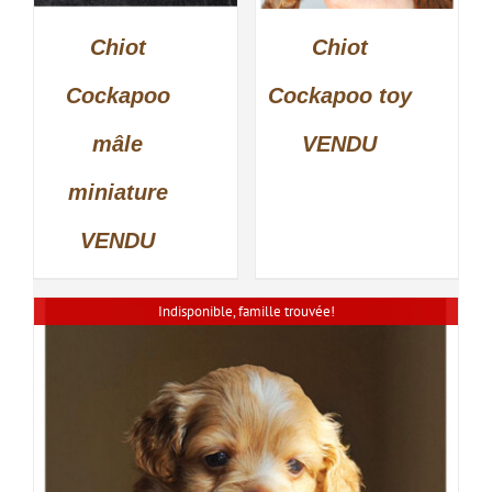
Chiot
Chiot
DÉTAILS
Cockapoo
Cockapoo toy
mâle
VENDU
miniature
VENDU
Indisponible, famille trouvée!