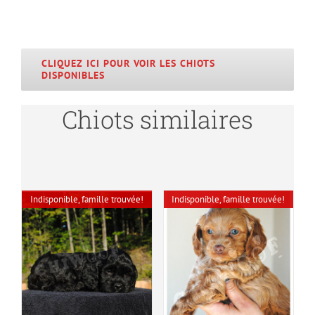
CLIQUEZ ICI POUR VOIR LES CHIOTS
DISPONIBLES
Chiots similaires
DÉTAILS
DÉTAILS
Indisponible, famille trouvée!
Indisponible, famille trouvée!